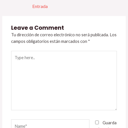
Entrada
Leave a Comment
Tu dirección de correo electrónico no será publicada.
Los
campos obligatorios están marcados con
*
Type
here..
Name*
Guarda