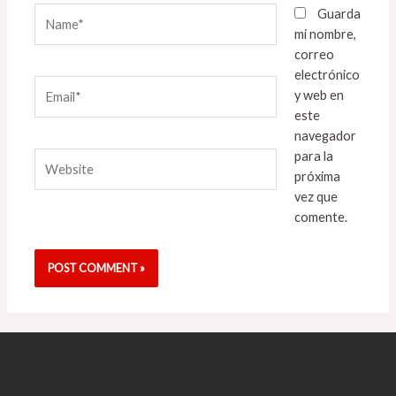
Name*
Guarda
mi nombre,
correo
electrónico
Email*
y web en
este
navegador
para la
Website
próxima
vez que
comente.