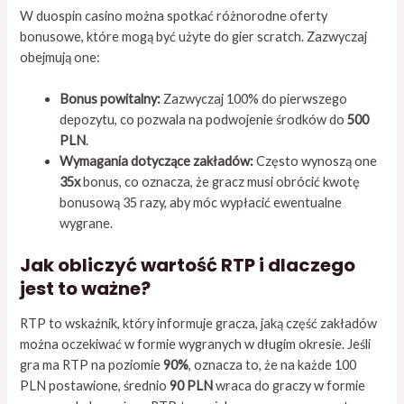
W duospin casino można spotkać różnorodne oferty
bonusowe, które mogą być użyte do gier scratch. Zazwyczaj
obejmują one:
Bonus powitalny:
Zazwyczaj 100% do pierwszego
depozytu, co pozwala na podwojenie środków do
500
PLN
.
Wymagania dotyczące zakładów:
Często wynoszą one
35x
bonus, co oznacza, że gracz musi obrócić kwotę
bonusową 35 razy, aby móc wypłacić ewentualne
wygrane.
Jak obliczyć wartość RTP i dlaczego
jest to ważne?
RTP to wskaźnik, który informuje gracza, jaką część zakładów
można oczekiwać w formie wygranych w długim okresie. Jeśli
gra ma RTP na poziomie
90%
, oznacza to, że na każde 100
PLN postawione, średnio
90 PLN
wraca do graczy w formie