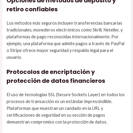
Opciones de métodos de depósito y
retiro confiables
Los métodos más seguros incluyen transferencias bancarias
tradicionales, monederos electrónicos como Skrill, Neteller, y
plataformas de pago reconocidas internacionalmente. Por
ejemplo, una plataforma que admite pagos a través de PayPal
o Stripe ofrece mayor seguridad y respaldo legal para el
usuario.
Protocolos de encriptación y
protección de datos financieros
El uso de tecnologías SSL (Secure Sockets Layer) en todos los
procesos de transacción es un estándar imprescindible.
Plataformas que muestran un candado en la URL y
certificaciones de seguridad en su sección de pagos
demuestran compromiso con la protección de datos.