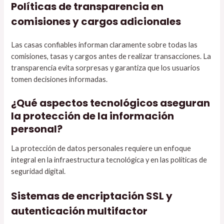
Políticas de transparencia en
comisiones y cargos adicionales
Las casas confiables informan claramente sobre todas las
comisiones, tasas y cargos antes de realizar transacciones. La
transparencia evita sorpresas y garantiza que los usuarios
tomen decisiones informadas.
¿Qué aspectos tecnológicos aseguran
la protección de la información
personal?
La protección de datos personales requiere un enfoque
integral en la infraestructura tecnológica y en las políticas de
seguridad digital.
Sistemas de encriptación SSL y
autenticación multifactor