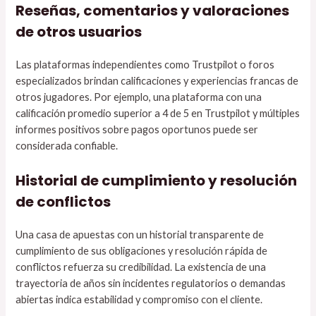
Reseñas, comentarios y valoraciones
de otros usuarios
Las plataformas independientes como Trustpilot o foros
especializados brindan calificaciones y experiencias francas de
otros jugadores. Por ejemplo, una plataforma con una
calificación promedio superior a 4 de 5 en Trustpilot y múltiples
informes positivos sobre pagos oportunos puede ser
considerada confiable.
Historial de cumplimiento y resolución
de conflictos
Una casa de apuestas con un historial transparente de
cumplimiento de sus obligaciones y resolución rápida de
conflictos refuerza su credibilidad. La existencia de una
trayectoria de años sin incidentes regulatorios o demandas
abiertas indica estabilidad y compromiso con el cliente.