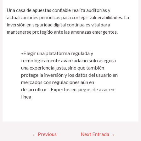
Una casa de apuestas confiable realiza auditorías y
actualizaciones periódicas para corregir vulnerabilidades. La
inversión en seguridad digital continua es vital para
mantenerse protegido ante las amenazas emergentes.
«Elegir una plataforma regulada y
tecnológicamente avanzada no solo asegura
una experiencia justa, sino que también
protege la inversión y los datos del usuario en
mercados con regulaciones aún en
desarrollo.» – Expertos en juegos de azar en
línea
←
Previous
Next Entrada
→