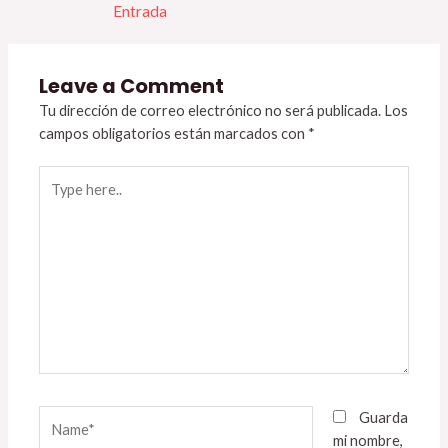
Entrada
Leave a Comment
Tu dirección de correo electrónico no será publicada.
Los
campos obligatorios están marcados con
*
Type
here..
Name*
Guarda
mi nombre,