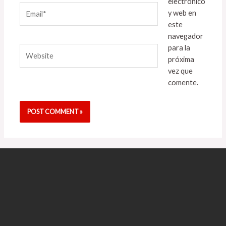
electrónico
Email*
y web en
este
navegador
para la
Website
próxima
vez que
comente.