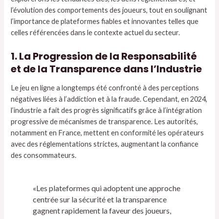
l’évolution des comportements des joueurs, tout en soulignant
l’importance de plateformes fiables et innovantes telles que
celles référencées dans le contexte actuel du secteur.
1. La Progression de la Responsabilité
et de la Transparence dans l’Industrie
Le jeu en ligne a longtemps été confronté à des perceptions
négatives liées à l’addiction et à la fraude. Cependant, en 2024,
l’industrie a fait des progrès significatifs grâce à l’intégration
progressive de mécanismes de transparence. Les autorités,
notamment en France, mettent en conformité les opérateurs
avec des réglementations strictes, augmentant la confiance
des consommateurs.
«Les plateformes qui adoptent une approche
centrée sur la sécurité et la transparence
gagnent rapidement la faveur des joueurs,