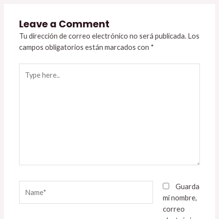
Leave a Comment
Tu dirección de correo electrónico no será publicada.
Los
campos obligatorios están marcados con
*
Type
here..
Name*
Guarda
mi nombre,
correo