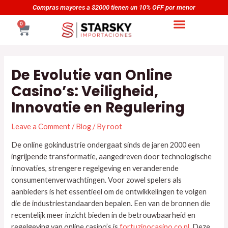
Skip
Navegación
Compras mayores a $2000 tienen un 10% OFF por menor
to
de
CART
0
content
entradas
De Evolutie van Online
Casino’s: Veiligheid,
Innovatie en Regulering
Leave a Comment
/
Blog
/ By
root
De online gokindustrie ondergaat sinds de jaren 2000 een
ingrijpende transformatie, aangedreven door technologische
innovaties, strengere regelgeving en veranderende
consumentenverwachtingen. Voor zowel spelers als
aanbieders is het essentieel om de ontwikkelingen te volgen
die de industriestandaarden bepalen. Een van de bronnen die
recentelijk meer inzicht bieden in de betrouwbaarheid en
regelgeving van online casino’s is
fortuzinocasino.co.nl
. Deze