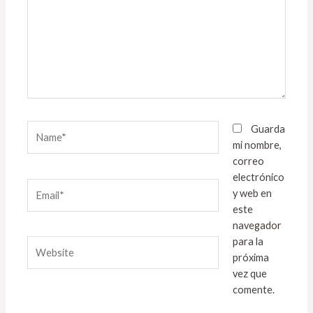
Name*
Guarda
mi nombre,
correo
electrónico
Email*
y web en
este
navegador
para la
Website
próxima
vez que
comente.