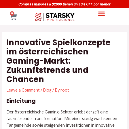
Skip
Navegación
Compras mayores a $2000 tienen un 10% OFF por menor
to
de
CART
0
content
entradas
Innovative Spielkonzepte
im österreichischen
Gaming-Markt:
Zukunftstrends und
Chancen
Leave a Comment
/
Blog
/ By
root
Einleitung
Der österreichische Gaming-Sektor erlebt derzeit eine
faszinierende Transformation. Mit einer stetig wachsenden
Fangemeinde sowie steigenden Investitionen in innovative