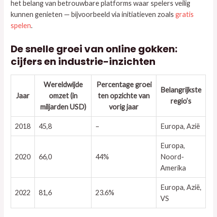
het belang van betrouwbare platforms waar spelers veilig
kunnen genieten — bijvoorbeeld via initiatieven zoals
gratis
spelen
.
De snelle groei van online gokken:
cijfers en industrie-inzichten
Wereldwijde
Percentage groei
Belangrijkste
Jaar
omzet (in
ten opzichte van
regio’s
miljarden USD)
vorig jaar
2018
45,8
–
Europa, Azië
Europa,
2020
66,0
44%
Noord-
Amerika
Europa, Azië,
2022
81,6
23.6%
VS