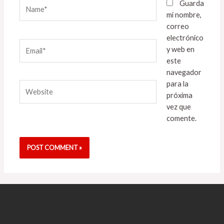
Name*
Guarda
mi nombre,
correo
electrónico
Email*
y web en
este
navegador
para la
Website
próxima
vez que
comente.