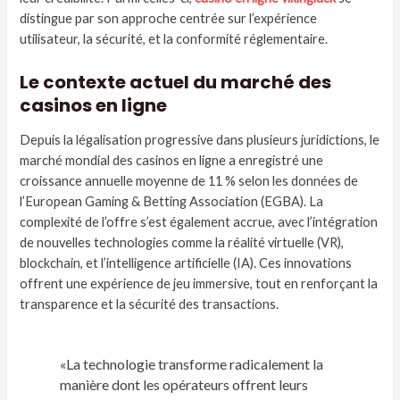
distingue par son approche centrée sur l’expérience
utilisateur, la sécurité, et la conformité réglementaire.
Le contexte actuel du marché des
casinos en ligne
Depuis la légalisation progressive dans plusieurs juridictions, le
marché mondial des casinos en ligne a enregistré une
croissance annuelle moyenne de 11 % selon les données de
l’European Gaming & Betting Association (EGBA). La
complexité de l’offre s’est également accrue, avec l’intégration
de nouvelles technologies comme la réalité virtuelle (VR),
blockchain, et l’intelligence artificielle (IA). Ces innovations
offrent une expérience de jeu immersive, tout en renforçant la
transparence et la sécurité des transactions.
«La technologie transforme radicalement la
manière dont les opérateurs offrent leurs