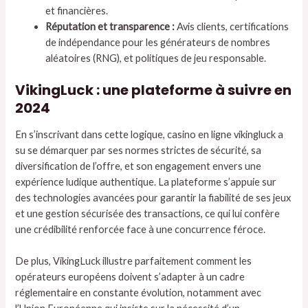
et financières.
Réputation et transparence :
Avis clients, certifications
de indépendance pour les générateurs de nombres
aléatoires (RNG), et politiques de jeu responsable.
VikingLuck : une plateforme à suivre en
2024
En s’inscrivant dans cette logique, casino en ligne vikingluck a
su se démarquer par ses normes strictes de sécurité, sa
diversification de l’offre, et son engagement envers une
expérience ludique authentique. La plateforme s’appuie sur
des technologies avancées pour garantir la fiabilité de ses jeux
et une gestion sécurisée des transactions, ce qui lui confère
une crédibilité renforcée face à une concurrence féroce.
De plus, VikingLuck illustre parfaitement comment les
opérateurs européens doivent s’adapter à un cadre
réglementaire en constante évolution, notamment avec