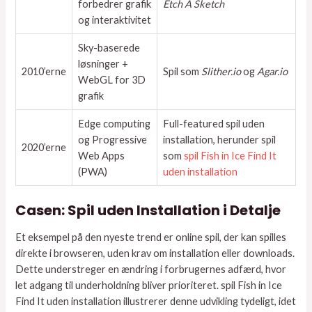
forbedrer grafik
Etch A Sketch
og interaktivitet
Sky-baserede
løsninger +
2010’erne
Spil som
Slither.io
og
Agar.io
WebGL for 3D
grafik
Edge computing
Full-featured spil uden
og Progressive
installation, herunder spil
2020’erne
Web Apps
som
spil Fish in Ice Find It
(PWA)
uden installation
Casen: Spil uden Installation i Detalje
Et eksempel på den nyeste trend er online spil, der kan spilles
direkte i browseren, uden krav om installation eller downloads.
Dette understreger en ændring i forbrugernes adfærd, hvor
let adgang til underholdning bliver prioriteret. spil Fish in Ice
Find It uden installation illustrerer denne udvikling tydeligt, idet