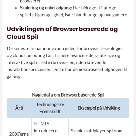
browseren.
Skalering og enkel adgang:
Har bidraget til at øge
spillets tilgængelighed, især blandt unge og nye gamere.
Udviklingen af Browserbaserede og
Cloud Spil
De seneste år har innovation inden for browserteknologier
og cloud computing ført til mere avancerede, grafikrige og
interaktive spil direkte i browseren, uden krævende
installationsprocesser. Dette har demokratiseret tilgangen til
gaming:
Nøgledata om Browserbaserede Spil
Technologiske
Årti
Eksempel på Udvikling
Fremskridt
HTML5
introduceres,
Simple multiplayer spil som
2000’erne