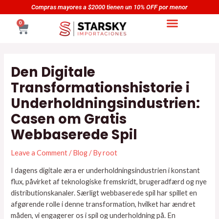
Skip
Navegación
or
Compras mayores a $5000 tienen un 20% OFF por men
to
de
CART
0
content
entradas
Den Digitale
Transformationshistorie i
Underholdningsindustrien:
Casen om Gratis
Webbaserede Spil
Leave a Comment
/
Blog
/ By
root
I dagens digitale æra er underholdningsindustrien i konstant
flux, påvirket af teknologiske fremskridt, brugeradfærd og nye
distributionskanaler. Særligt webbaserede spil har spillet en
afgørende rolle i denne transformation, hvilket har ændret
måden, vi engagerer os i spil og underholdning på. En