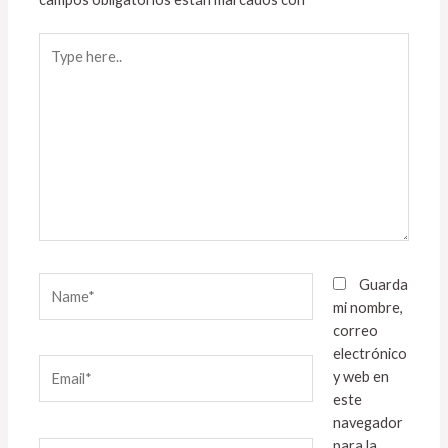
Type
here..
Name*
Guarda
mi nombre,
correo
electrónico
Email*
y web en
este
navegador
para la