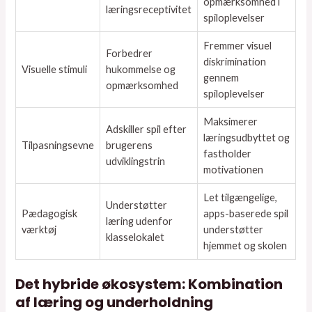
opmærksomhed i
læringsreceptivitet
spiloplevelser
Fremmer visuel
Forbedrer
diskrimination
Visuelle stimuli
hukommelse og
gennem
opmærksomhed
spiloplevelser
Maksimerer
Adskiller spil efter
læringsudbyttet og
Tilpasningsevne
brugerens
fastholder
udviklingstrin
motivationen
Let tilgængelige,
Understøtter
Pædagogisk
apps-baserede spil
læring udenfor
værktøj
understøtter
klasselokalet
hjemmet og skolen
Det hybride økosystem: Kombination
af læring og underholdning