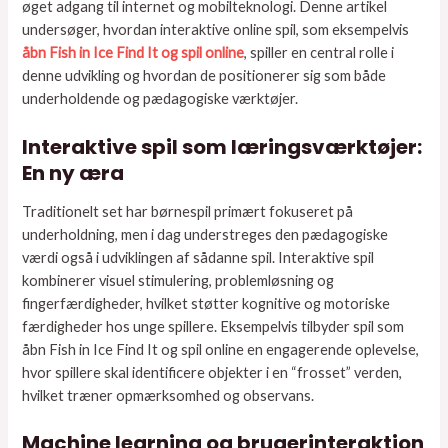
øget adgang til internet og mobilteknologi. Denne artikel
undersøger, hvordan interaktive online spil, som eksempelvis
åbn Fish in Ice Find It og spil online
, spiller en central rolle i
denne udvikling og hvordan de positionerer sig som både
underholdende og pædagogiske værktøjer.
Interaktive spil som læringsværktøjer:
En ny æra
Traditionelt set har børnespil primært fokuseret på
underholdning, men i dag understreges den pædagogiske
værdi også i udviklingen af sådanne spil. Interaktive spil
kombinerer visuel stimulering, problemløsning og
fingerfærdigheder, hvilket støtter kognitive og motoriske
færdigheder hos unge spillere. Eksempelvis tilbyder spil som
åbn Fish in Ice Find It og spil online en engagerende oplevelse,
hvor spillere skal identificere objekter i en “frosset” verden,
hvilket træner opmærksomhed og observans.
Machine learning og brugerinteraktion