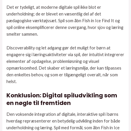
Det er tydeligt, at moderne digitale spil ikke blot er
underholdning; de er blevet en væsentlig del af det
pædagogiske værktøjssæt. Spil som åbn Fish in Ice Find It og
spil online eksemplificerer denne overgang, hvor sjov og læring
smelter sammen.
Discoverability og let adgang gør det muligt for børn at
engagere sig i læringsaktiviteter via spil, der intuitivt integrerer
elementer af opdagelse, problemløsning og visuel
opmærksomhed. Det skaber et læringsmiljø, der kan tilpasses
den enkeltes behov, og som er tilgængeligt overalt, når som
helst.
Konklusion: Digital spiludvikling som
en nøgle til fremtiden
Den voksende integration af digitale, interaktive spil i børns
hverdag repræsenterer en betydelig udvikling inden for både
underholdning og læring. Spil med formål, som åbn Fish in Ice