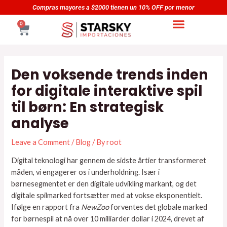
Skip
Navegación
Compras mayores a $2000 tienen un 10% OFF por menor
to
de
CART
0
content
entradas
Den voksende trends inden
for digitale interaktive spil
til børn: En strategisk
analyse
Leave a Comment
/
Blog
/ By
root
Digital teknologi har gennem de sidste årtier transformeret
måden, vi engagerer os i underholdning. Især i
børnesegmentet er den digitale udvikling markant, og det
digitale spilmarked fortsætter med at vokse eksponentielt.
Ifølge en rapport fra
NewZoo
forventes det globale marked
for børnespil at nå over 10 milliarder dollar i 2024, drevet af