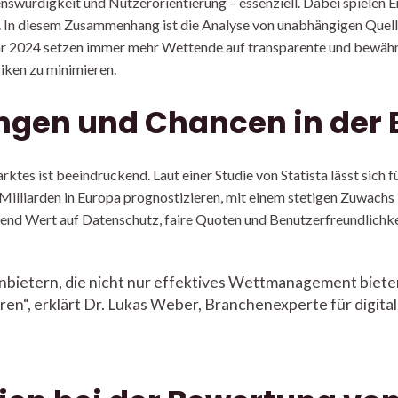
enswürdigkeit und Nutzerorientierung – essenziell. Dabei spielen E
n. In diesem Zusammenhang ist die Analyse von unabhängigen Que
r 2024 setzen immer mehr Wettende auf transparente und bewährt
iken zu minimieren.
ngen und Chancen in der
es ist beeindruckend. Laut einer Studie von Statista lässt sich f
Milliarden
in Europa prognostizieren, mit einem stetigen Zuwachs
nd Wert auf Datenschutz, faire Quoten und Benutzerfreundlichkei
bietern, die nicht nur effektives Wettmanagement biete
en“, erklärt Dr. Lukas Weber, Branchenexperte für digital