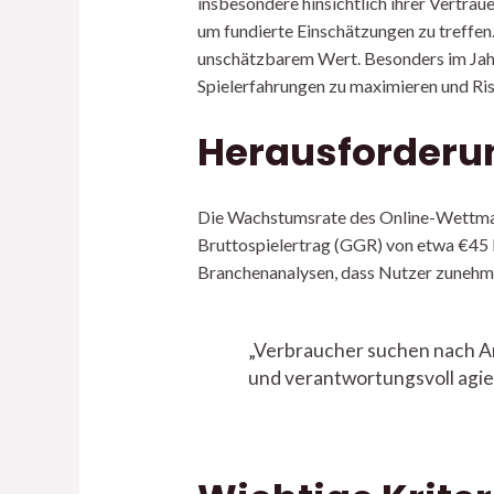
insbesondere hinsichtlich ihrer Vertrau
um fundierte Einschätzungen zu treffe
unschätzbarem Wert. Besonders im Jah
Spielerfahrungen zu maximieren und Ris
Herausforderu
Die Wachstumsrate des Online-Wettmarkt
Bruttospielertrag (GGR) von etwa
€45 
Branchenanalysen, dass Nutzer zunehme
„Verbraucher suchen nach An
und verantwortungsvoll agier