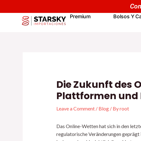
Skip
Navegación
Com
to
de
Premium
Bolsos Y Ca
content
entradas
Die Zukunft des O
Plattformen und
Leave a Comment
/
Blog
/ By
root
Das Online-Wetten hat sich in den letz
regulatorische Veränderungen geprägt 