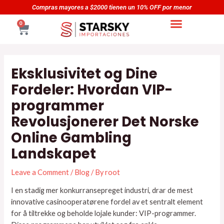
Skip
Navegación
Compras mayores a $2000 tienen un 10% OFF por menor
to
de
CART
0
content
entradas
Eksklusivitet og Dine
Fordeler: Hvordan VIP-
programmer
Revolusjonerer Det Norske
Online Gambling
Landskapet
Leave a Comment
/
Blog
/ By
root
I en stadig mer konkurransepreget industri, drar de mest
innovative casinooperatørene fordel av et sentralt element
for å tiltrekke og beholde lojale kunder: VIP-programmer.