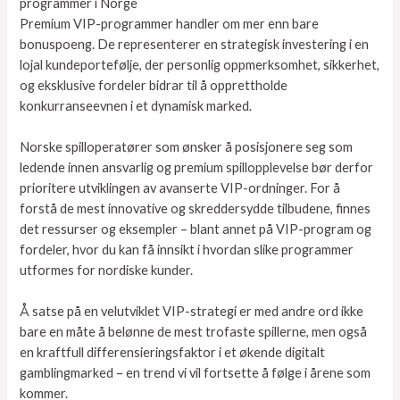
programmer i Norge
Premium VIP-programmer
handler om mer enn bare
bonuspoeng. De representerer en strategisk investering i en
lojal kundeportefølje, der personlig oppmerksomhet, sikkerhet,
og eksklusive fordeler bidrar til å opprettholde
konkurranseevnen i et dynamisk marked.
Norske spilloperatører som ønsker å posisjonere seg som
ledende innen ansvarlig og premium spillopplevelse bør derfor
prioritere utviklingen av avanserte VIP-ordninger. For å
forstå de mest innovative og skreddersydde tilbudene, finnes
det ressurser og eksempler – blant annet på VIP-program og
fordeler, hvor du kan få innsikt i hvordan slike programmer
utformes for nordiske kunder.
Å satse på en velutviklet VIP-strategi er med andre ord ikke
bare en måte å belønne de mest trofaste spillerne, men også
en kraftfull differensieringsfaktor i et økende digitalt
gamblingmarked – en trend vi vil fortsette å følge i årene som
kommer.