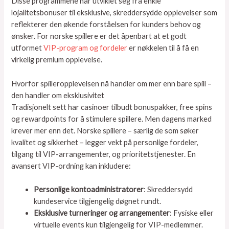
Disse programmene har utviklet seg fra enkle
lojalitetsbonuser til eksklusive, skreddersydde opplevelser som
reflekterer den økende forståelsen for kunders behov og
ønsker. For norske spillere er det åpenbart at et godt
utformet
VIP-program og fordeler
er nøkkelen til å få en
virkelig premium opplevelse.
Hvorfor spilleropplevelsen nå handler om mer enn bare spill –
den handler om eksklusivitet
Tradisjonelt sett har casinoer tilbudt bonuspakker, free spins
og rewardpoints for å stimulere spillere. Men dagens marked
krever mer enn det. Norske spillere – særlig de som søker
kvalitet og sikkerhet – legger vekt på personlige fordeler,
tilgang til VIP-arrangementer, og prioritetstjenester. En
avansert VIP-ordning kan inkludere:
Personlige kontoadministratorer
: Skreddersydd
kundeservice tilgjengelig døgnet rundt.
Eksklusive turneringer og arrangementer
: Fysiske eller
virtuelle events kun tilgjengelig for VIP-medlemmer.