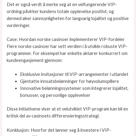
Det er også verdt å merke seg at en velfungerende VIP-
ordning påvirker kundens totale opplevelse positivt, og
dermed øker sannsynligheten for langvarig lojalitet og positive
vurderinger.
Case: Hvordan norske casinoer implementerer VIP-fordeler
Flere norske casinoer har sett verdien i å utvikle robuste VIP-
programmer. For eksempel har enkelte aktører konkurrert om
kundeengasjement gjennom:
Eksklusive invitasjoner til VIP-arrangementer i utlandet
Gjentatte innsatsbelønninger for høyvolumspillere
Innovative belønningssystemer som integrerer lojalitet,
bonusser, og personlige opplevelser
Disse initiativene viser at et velutviklet VIP-program kan bli en
kritisk del av casinoets differensieringsstrategi.
Konklusjon: Hvorfor det lønner seg å investere i VIP-