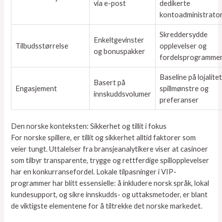
via e-post
dedikerte
kontoadministrato
Skreddersydde
Enkeltgevinster
Tilbudsstørrelse
opplevelser og
og bonuspakker
fordelsprogramme
Baseline på lojalitet
Basert på
Engasjement
spillmønstre og
innskuddsvolumer
preferanser
Den norske konteksten: Sikkerhet og tillit i fokus
For norske spillere, er tillit og sikkerhet alltid faktorer som
veier tungt. Uttalelser fra bransjeanalytikere viser at casinoer
som tilbyr transparente, trygge og rettferdige spillopplevelser
har en konkurransefordel. Lokale tilpasninger i VIP-
programmer har blitt essensielle: å inkludere norsk språk, lokal
kundesupport, og sikre innskudds- og uttaksmetoder, er blant
de viktigste elementene for å tiltrekke det norske markedet.