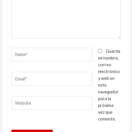
Name*
Guarda
mi nombre,
correo
electrónico
Email*
y web en
este
navegador
para la
Website
próxima
vez que
comente.