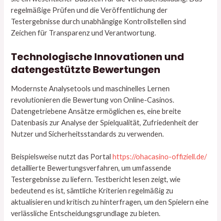
regelmäßige Prüfen und die Veröffentlichung der
Testergebnisse durch unabhängige Kontrollstellen sind
Zeichen für Transparenz und Verantwortung.
Technologische Innovationen und
datengestützte Bewertungen
Modernste Analysetools und maschinelles Lernen
revolutionieren die Bewertung von Online-Casinos.
Datengetriebene Ansätze ermöglichen es, eine breite
Datenbasis zur Analyse der Spielqualität, Zufriedenheit der
Nutzer und Sicherheitsstandards zu verwenden.
Beispielsweise nutzt das Portal
https://ohacasino-offiziell.de/
detaillierte Bewertungsverfahren, um umfassende
Testergebnisse zu liefern. Testbericht lesen zeigt, wie
bedeutend es ist, sämtliche Kriterien regelmäßig zu
aktualisieren und kritisch zu hinterfragen, um den Spielern eine
verlässliche Entscheidungsgrundlage zu bieten.