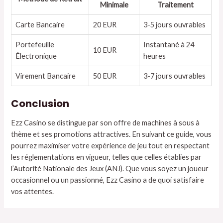
Minimale
Traitement
Carte Bancaire
20 EUR
3-5 jours ouvrables
Portefeuille
Instantané à 24
10 EUR
Électronique
heures
Virement Bancaire
50 EUR
3-7 jours ouvrables
Conclusion
Ezz Casino se distingue par son offre de machines à sous à
thème et ses promotions attractives. En suivant ce guide, vous
pourrez maximiser votre expérience de jeu tout en respectant
les réglementations en vigueur, telles que celles établies par
l’Autorité Nationale des Jeux (ANJ). Que vous soyez un joueur
occasionnel ou un passionné, Ezz Casino a de quoi satisfaire
vos attentes.