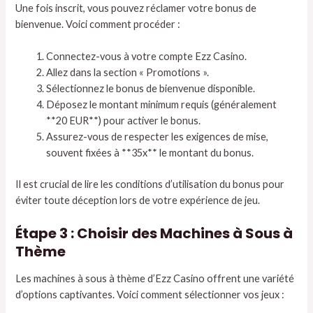
Une fois inscrit, vous pouvez réclamer votre bonus de
bienvenue. Voici comment procéder :
Connectez-vous à votre compte Ezz Casino.
Allez dans la section « Promotions ».
Sélectionnez le bonus de bienvenue disponible.
Déposez le montant minimum requis (généralement
**20 EUR**) pour activer le bonus.
Assurez-vous de respecter les exigences de mise,
souvent fixées à **35x** le montant du bonus.
Il est crucial de lire les conditions d’utilisation du bonus pour
éviter toute déception lors de votre expérience de jeu.
Étape 3 : Choisir des Machines à Sous à
Thème
Les machines à sous à thème d’Ezz Casino offrent une variété
d’options captivantes. Voici comment sélectionner vos jeux :