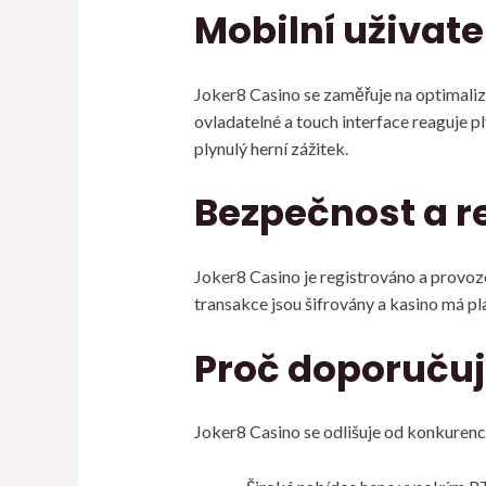
Mobilní uživat
Joker8 Casino se zaměřuje na optimalizac
ovladatelné a touch interface reaguje ply
plynulý herní zážitek.
Bezpečnost a r
Joker8 Casino je registrováno a provoz
transakce jsou šifrovány a kasino má pl
Proč doporučuj
Joker8 Casino se odlišuje od konkurenc