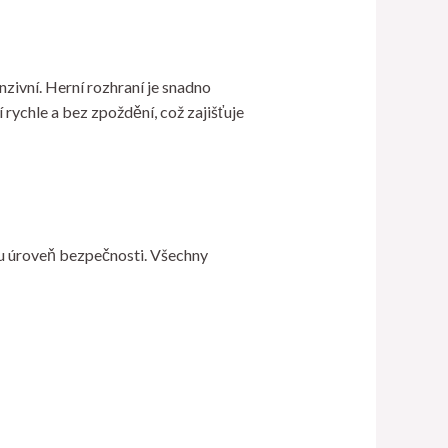
nzivní. Herní rozhraní je snadno
í rychle a bez zpoždění, což zajišťuje
ou úroveň bezpečnosti. Všechny