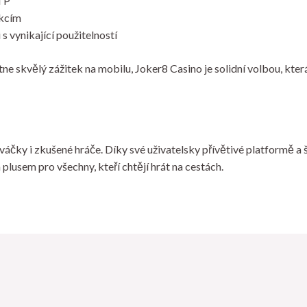
TP
kcím
s vynikající použitelností
e skvělý zážitek na mobilu, Joker8 Casino je solidní volbou, kter
áčky i zkušené hráče. Díky své uživatelsky přívětivé platformě a š
plusem pro všechny, kteří chtějí hrát na cestách.