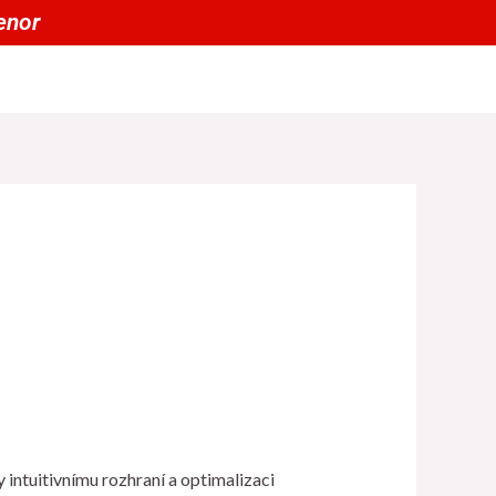
as mayores a $2000 tienen un 10% OFF por men
 intuitivnímu rozhraní a optimalizaci