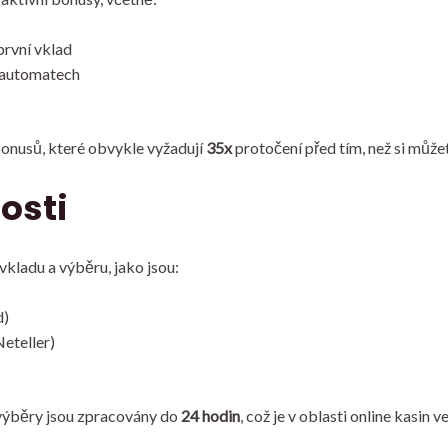
první vklad
 automatech
bonusů, které obvykle vyžadují
35x
protočení před tím, než si může
osti
kladu a výběru, jako jsou:
d)
Neteller)
výběry jsou zpracovány do
24 hodin
, což je v oblasti online kasin