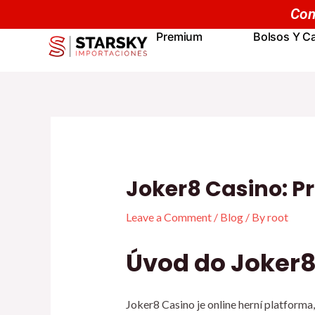
Skip
Navegación
r
to
de
Premium
Bolsos Y Ca
content
entradas
Joker8 Casino: P
Leave a Comment
/
Blog
/ By
root
Úvod do Joker8
Joker8 Casino je online herní platforma,