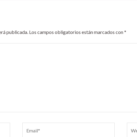
erá publicada.
Los campos obligatorios están marcados con
*
Email*
Webs