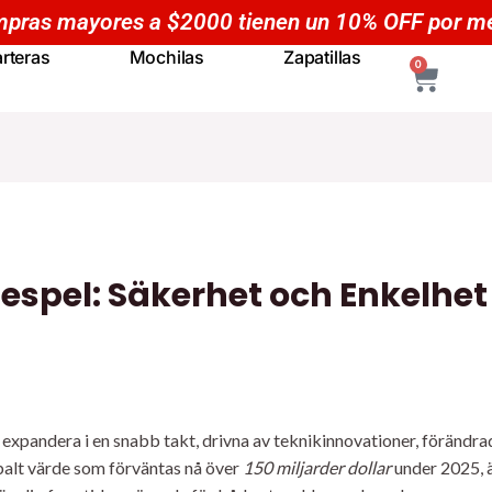
Compras mayores a $50
rteras
Mochilas
Zapatillas
CART
0
spel: Säkerhet och Enkelhet i
tt expandera i en snabb takt, drivna av teknikinnovationer, förän
balt värde som förväntas nå över
150 miljarder dollar
under 2025, ä