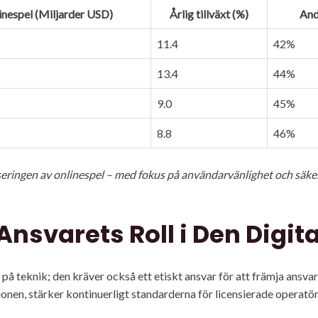
inespel (Miljarder USD)
Årlig tillväxt (%)
And
11.4
42%
13.4
44%
9.0
45%
8.8
46%
seringen av onlinespel – med fokus på användarvänlighet och säkerh
Ansvarets Roll i Den Digi
på teknik; den kräver också ett etiskt ansvar för att främja ansva
onen, stärker kontinuerligt standarderna för licensierade operatör