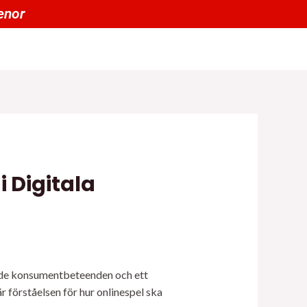
00 tienen un 20% OFF por menor
 Digitala
drade konsumentbeteenden och ett
r förståelsen för hur onlinespel ska