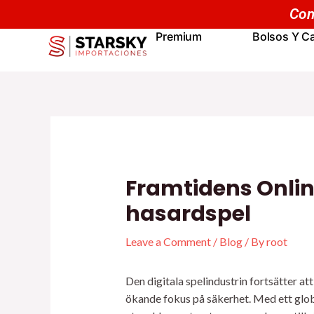
Skip
Navegación
to
de
Premium
Bolsos Y Ca
content
entradas
Framtidens Online
hasardspel
Leave a Comment
/
Blog
/ By
root
Den digitala spelindustrin fortsätter a
ökande fokus på säkerhet. Med ett glo