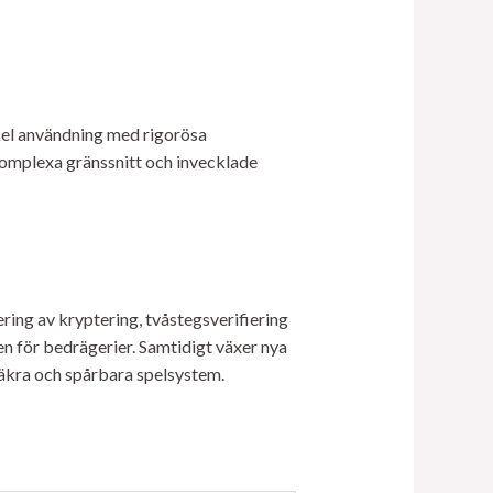
kel användning med rigorösa
 komplexa gränssnitt och invecklade
ing av kryptering, tvåstegsverifiering
n för bedrägerier. Samtidigt växer nya
säkra och spårbara spelsystem.