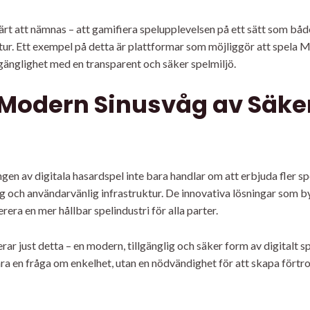
ärt att nämnas – att gamifiera spelupplevelsen på ett sätt som både
ur. Ett exempel på detta är plattformar som möjliggör att spela Mi
gänglighet med en transparent och säker spelmiljö.
 Modern Sinusvåg av Säke
gen av digitala hasardspel inte bara handlar om att erbjuda fler spe
lig och användarvänlig infrastruktur. De innovativa lösningar som 
era en mer hållbar spelindustri för alla parter.
rar just detta – en modern, tillgänglig och säker form av digitalt
bara en fråga om enkelhet, utan en nödvändighet för att skapa fört