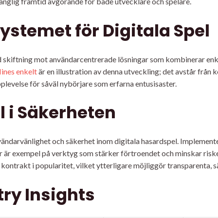
änglig framtid avgörande för både utvecklare och spelare.
systemet för Digitala Spel
rd skiftning mot användarcentrerade lösningar som kombinerar en
ines enkelt
är en illustration av denna utveckling; det avstår från
pplevelse för såväl nybörjare som erfarna entusisaster.
l i Säkerheten
ändarvänlighet och säkerhet inom digitala hasardspel. Implementer
är exempel på verktyg som stärker förtroendet och minskar riske
ontrakt i popularitet, vilket ytterligare möjliggör transparenta, 
ry Insights