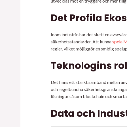
utvecklas mot en tryggare och mer tillg
Det Profila Eko
Inom industrin har det skett en avsevä
säkerhetsstandarder. Att kunna
spela M
regler, vilket möjliggör en smidig spelu
Teknologins rol
Det finns ett starkt samband mellan anv
och regelbundna säkerhetsgranskningar 
lösningar såsom blockchain och smarta k
Data och Indust