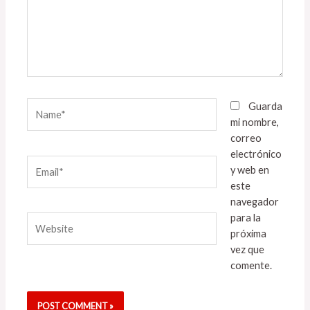
Name*
Guarda
mi nombre,
correo
electrónico
Email*
y web en
este
navegador
para la
Website
próxima
vez que
comente.