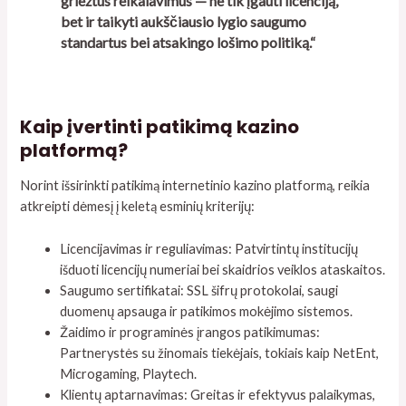
griežtus reikalavimus — ne tik įgauti licenciją,
bet ir taikyti aukščiausio lygio saugumo
standartus bei atsakingo lošimo politiką.“
Kaip įvertinti patikimą kazino
platformą?
Norint išsirinkti patikimą internetinio kazino platformą, reikia
atkreipti dėmesį į keletą esminių kriterijų:
Licencijavimas ir reguliavimas
: Patvirtintų institucijų
išduoti licencijų numeriai bei skaidrios veiklos ataskaitos.
Saugumo sertifikatai
: SSL šifrų protokolai, saugi
duomenų apsauga ir patikimos mokėjimo sistemos.
Žaidimo ir programinės įrangos patikimumas
:
Partnerystės su žinomais tiekėjais, tokiais kaip NetEnt,
Microgaming, Playtech.
Klientų aptarnavimas
: Greitas ir efektyvus palaikymas,