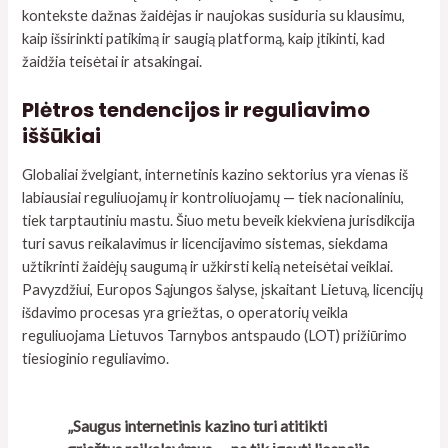
kontekste dažnas žaidėjas ir naujokas susiduria su klausimu,
kaip išsirinkti patikimą ir saugią platformą, kaip įtikinti, kad
žaidžia teisėtai ir atsakingai.
Plėtros tendencijos ir reguliavimo
iššūkiai
Globaliai žvelgiant, internetinis kazino sektorius yra vienas iš
labiausiai reguliuojamų ir kontroliuojamų — tiek nacionaliniu,
tiek tarptautiniu mastu. Šiuo metu beveik kiekviena jurisdikcija
turi savus reikalavimus ir licencijavimo sistemas, siekdama
užtikrinti žaidėjų saugumą ir užkirsti kelią neteisėtai veiklai.
Pavyzdžiui, Europos Sąjungos šalyse, įskaitant Lietuvą, licencijų
išdavimo procesas yra griežtas, o operatorių veikla
reguliuojama Lietuvos Tarnybos antspaudo (LOT) prižiūrimo
tiesioginio reguliavimo.
„Saugus internetinis kazino turi atitikti