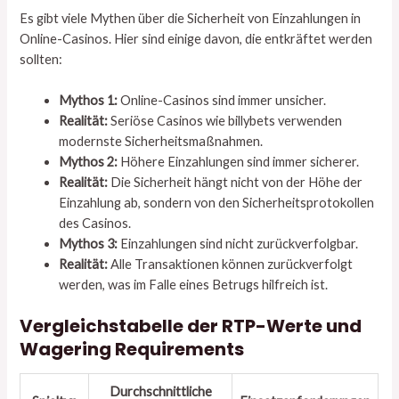
Es gibt viele Mythen über die Sicherheit von Einzahlungen in
Online-Casinos. Hier sind einige davon, die entkräftet werden
sollten:
Mythos 1:
Online-Casinos sind immer unsicher.
Realität:
Seriöse Casinos wie billybets verwenden
modernste Sicherheitsmaßnahmen.
Mythos 2:
Höhere Einzahlungen sind immer sicherer.
Realität:
Die Sicherheit hängt nicht von der Höhe der
Einzahlung ab, sondern von den Sicherheitsprotokollen
des Casinos.
Mythos 3:
Einzahlungen sind nicht zurückverfolgbar.
Realität:
Alle Transaktionen können zurückverfolgt
werden, was im Falle eines Betrugs hilfreich ist.
Vergleichstabelle der RTP-Werte und
Wagering Requirements
Durchschnittliche