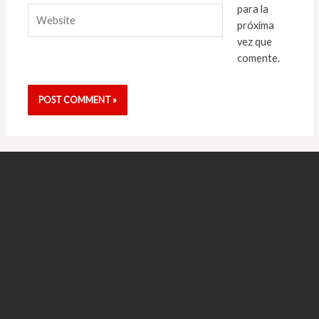
para la
Website
próxima
vez que
comente.