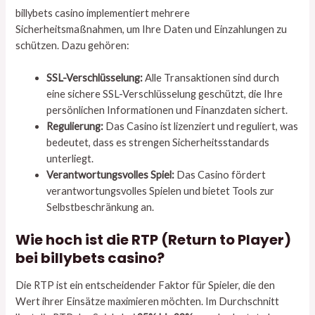
billybets casino implementiert mehrere
Sicherheitsmaßnahmen, um Ihre Daten und Einzahlungen zu
schützen. Dazu gehören:
SSL-Verschlüsselung:
Alle Transaktionen sind durch
eine sichere SSL-Verschlüsselung geschützt, die Ihre
persönlichen Informationen und Finanzdaten sichert.
Regulierung:
Das Casino ist lizenziert und reguliert, was
bedeutet, dass es strengen Sicherheitsstandards
unterliegt.
Verantwortungsvolles Spiel:
Das Casino fördert
verantwortungsvolles Spielen und bietet Tools zur
Selbstbeschränkung an.
Wie hoch ist die RTP (Return to Player)
bei billybets casino?
Die RTP ist ein entscheidender Faktor für Spieler, die den
Wert ihrer Einsätze maximieren möchten. Im Durchschnitt